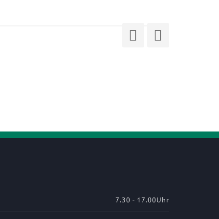
Beitragsnav
7.30 - 17.00Uhr