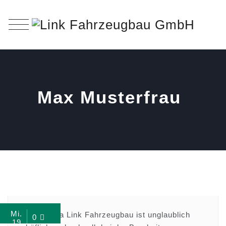
Max Musterfrau
Mi.
„die Firma Link Fahrzeugbau ist unglaublich
0
19